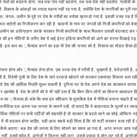
ले गांवों को बदलना होगा, जब तक गांव नहीं बदलेगा, तब तक देश नहीं बदलेगा. गांधीजी 
िकास के आंकड़ों का ज़्यादा महत्व नहीं रह गया है, क्योंकि देश के नागरिकों का पूरी व्य
 जंगल, ज़मीन के मुद्दे पर देश के ग़रीबों का भरोसा ख़त्म हो गया है. इसकी वजह यह है क
 स्रोतों का निजीकरण कर रही है. खदानों के नाम पर जंगलों को निजी कंपनियों को बे
ऊ ज़मीन का अधिग्रहण करके सरकार निजी कंपनियों के साथ मिलकर उसकी बंदरबाट कर रही
सरकार की इन नीतियों के ज़रिए देश में कई ईस्ट इंडिया कंपनियों को आने का रास्ता दिखाई
. इस बात का ़फैसला करने का हक़ भी देश की जनता को है. विकास का मॉडल कैसा हो, आ
को सोचना होगा और ़फैसला लेना होगा. एक तरफ़ देश में ग़रीबी है, भुखमरी है, बेरोज़गारी है, 
 है. विदेशी पूंजी के लिए देश के सारे दरवाज़े खोलने को सरकार एकमात्र विकल्प बता रही 
देश की आर्थिक स्थिति सुधर सकती है. दुनिया भर के देश अपने देश का कालाधन वापस लाक
 ख़ामोश है. देश के लोगों को ये भी नहीं पता है कि किन-किन लोगों का कितना कालाधन विदेशी
त का ़फैसला हो सके कि क्या हम संविधान के मुताबिक देश में नीतियां बनाना चाहते हैं या फि
 राजनीतिक दल अपना पक्ष जनता के सामने रखें. वो बताएं कि वे बाज़ारवाद के मूल्यों पर सर
िक नीतियों पर सभी पार्टियों की सहमति है तो सरकार के बदले जाने का कोई औचित्य नहीं र
यों में भी बदलाव होना चाहिए. यही आज सबसे बड़ी चिंता है कि जो पार्टी सरकार चला रही 
ें बदलाव कैसे आएगा? अब देश की जनता के लिए सोचने का समय आ गया है, अगर जनता आज नहीं 
ं, इसमें संदेह है. अंग्ऱेजों ने जितना नहीं लूटा, उससे ज़्यादा ये लोग लूट रहे हैं. अंग्रे