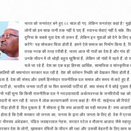
भारत को जनतंत्र बने हुए 64 साल हो गए. लेकिन जनतंत्र कहां है? मुझे त
लोगों को हम साफ़ पानी तक नहीं दे पाए हैं. स्वास्थ सेवाएं नहीं दे सके. शिक
दुनिया के सबसे युवा देश तो ज़रूर हैं, लेकिन इन युवाओं को देने के लिए हमा
करेंगे? यह सोचकर चिंता होती है. हमने ऐसे समाज का निर्माण किया है,
तरफ़ नरक की तरह ग़रीबी है. भारत आज भी गावों का देश है और गांव ही पिछ
उनके जीवन में तो थोड़ी-बहुत ख़ुशियां हैं, लेकिन जो गांवों में रहते हैं. वो
चले जा रहे हैं. देश का एक बड़ा हिस्सा आर्थिक, सामाजिक व सांस्कृतिक त
्सलियों की समानांतर सरकार चल रही है. देश की वर्तमान स्थिति को देखकर चिंता होती ह
ीं पड़ता है. देश की संसद और उसमें हिस्सेदार राजनीतिक दल समाज और समय से कटे हुए हैं. उ
पार्टी हो, भारतीय जनता पार्टी हो या फिर वामपंथी पार्टियां हों. क्या संसद में ये कोई पूछता 
ंने कभी नहीं सुना कि किसी राजनीतिक दल ने नवउदारवादी अर्थव्यवस्था के जनविरोधी पक्
ी से भाग रही है. भारत में लोक कल्याणकारी राज्य कहां है? मैंने पी. साईनाथ की रिपोर्ट 
पीड़ा होती है. दिल दुखता है. मैं सोचता हूं कि क्या आज़ादी का यही मतलब है? क्या आज़ादी
ोता है कि ऐसी सरकार जो जनता का, जनता के द्वारा और जनता के लिए हो. देश में प्रजातं
, बाबा भीमराव अंबेडकर, पंडित जवाहरलाल नेहरू, सरदार पटेल व मौलाना आज़ाद जैसे महापु
ई सरकार देश के लोगों, ख़ासकर वंचितों के जीवन की रक्षा और उसकी बेहतरी के लिए काम 