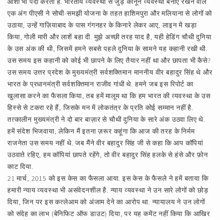
आशा भी पैदा करती है. भारतीय व्यवस्था से जुड़े कानून व्यवस्था बनाए रखने वाले
एक अंग पीएसी ने सोची-समझी योजना के तहत हाशिमपुरा और मलियाना से लोगों को
उठाया, उन्हें गाज़ियाबाद के पास गंगनहर के किनारे लेकर आए, लाइन में खड़ा
किया, गोली मारी और लाशें बहा दी. मुझे अच्छी तरह याद है, यही हेडिंग चौथी दुनिया
के उस अंक की थी, जिसमें हमने सबसे पहले दुनिया के सामने यह कहानी रखी थी.
उस समय इस कहानी को कोई भी छापने के लिए तैयार नहीं था और छापता भी कैसे?
उस समय उत्तर प्रदेश के मुख्यमंत्री सर्वशक्तिमान माननीय वीर बहादुर सिंह थे और
भारत के प्रधानमंत्री सर्वशक्तिमान राजीव गांधी थे. हमने जब इस रिपोर्ट का
खुलासा करने का फैसला किया, तब हमें मालूम था कि हम भारत की व्यवस्था के उस
हिस्से से टकरा रहे हैं, जिसके मन में लोकतंत्र के प्रति कोई सम्मान नहीं है.
तत्कालीन मुख्यमंत्री ने दो बार बाज़ार से चौथी दुनिया के सारे अंक उठवा लिए थे.
हमें संदेश भिजवाया, लेकिन मैं इतना ज़रूर कहूंगा कि आज की तरह के निर्मम
राजनेता उस समय नहीं थे. जब मैंने वीर बहादुर सिंह जी से कहा कि आप कॉपियां
उठवाते रहिए, हम कॉपियां छापते रहेंगे, तो वीर बहादुर सिंह हलके से हंसे और फ़ोन
काट दिया.
21 मार्च, 2015 को इस केस का फैसला आया. इस केस के फैसले ने हमें बताया कि
हमारी न्याय व्यवस्था भी असंवेदनशील है. न्याय व्यवस्था ने उन सारे लोगों को छोड़
दिया, जिन पर इस कत्लेआम को अंजाम देने का आरोप था. न्यायालय ने उन लोगों
को संदेह का लाभ (बेनिफिट ऑफ डाउट) दिया, पर यह कमेंट नहीं किया कि आखिर