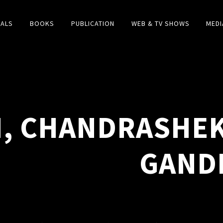
IALS
BOOKS
PUBLICATION
WEB & TV SHOWS
MEDI
H, CHANDRASHE
GANDH