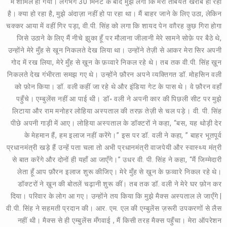
में शामिल हो गया। लगभग 30 मिनट के बाद मुझे लगा कि मेरी तबियत खराब हो रही
है। क्या हो रहा है, मुझे अंदाज़ा नहीं हो पा रहा था। मैं बाहर जाने के लिए उठा, लेकिन
चक्कर आया में वहीं गिर पड़ा, वी.पी. सिंह को लगा कि शायद पेन वग़ैरह कुछ गिरा होगा
जिसे उठाने के लिए मैं नीचे झुका हूँ पर मौलाना जीलानी मेरे सामने सोफ़े पर बैठे थे,
उन्होंने मेरे मुँह से खून निकलते देख लिया था। उन्होंने तेज़ी से आकर मेरा सिर अपनी
गोद में रख लिया, मेरे मुँह से ख़ून के फ़व्वारे निकल रहे थे। तब तक वी.पी. सिंह ख़ून
निकलते देख गंभीरता समझ गए थे। उन्होंने फ़ौरन अपने व्यक्तिगत डॉ. मोहसिन वली
को फ़ोन किया। डॉ. वली कहीं जा रहे थे और इंडिया गेट के पास थे। वे फ़ौरन वहाँ
पहुँचे। एम्बुलेंस नहीं आ पाई थी। डॉ॰ वली ने अपनी कार की पिछली सीट पर मुझे
लिटाया और राम मनोहर लोहिया अस्पताल की तरफ़ तेज़ी से चल पड़े। वी. पी. सिंह
पीछे अपनी गाड़ी में आए। लोहिया अस्पताल के डॉक्टरों ने कहा, “बस, यह थोड़ी देर
के मेहमान हैं, हम इलाज नहीं करेंगे।” इस पर डॉ. वली ने कहा, ” बाहर भूतपूर्व
प्रधानमंत्री खड़े हैं उन्हें पता चला तो अभी प्रधानमंत्री वाजपेयी और स्वास्थ्य मंत्री
से बात करेंगे और दोनों ही यहाँ आ जाएँगे।” उधर वी. पी. सिंह ने कहा, “मैं जिम्मेदारी
लेता हूँ आप फ़ौरन इलाज शुरू कीजिए। मेरे मुँह से ख़ून के फ़व्वारे निकल रहे थे।
डॉक्टरों ने ख़ून की बोतलें चढ़ानी शुरू कीं। तब तक डॉ. वली ने मेरे घर फ़ोन कर
दिया। परिवार के लोग आ गए। उन्होंने तय किया कि मुझे मैक्स अस्पताल ले जाएँगे |
वी.पी. सिंह ने सहमती प्रदान की। आर. एम. एल की एम्बुलेंस ज़रूरी उपकरणों से लैस
नहीं थी। मैक्स से ही एम्बुलेंस मँगवाई , मैं किसी तरह मैक्स पहुँचा। मेरा ऑपरेशन