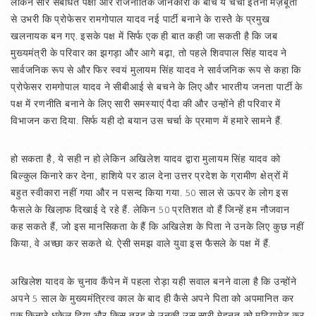
लेकिन सारे संबंधित पक्षों और राजनीतिक जानकारों के बीच ये चर्चा इतनी मज़बूती
से उभरी कि प्रोफेसर रामगोपाल यादव नई पार्टी बनाने के रास्तेे के प्रमुख
खलनायक बन गए. इसके पक्ष में सिर्फ एक ही बात कही जा सकती है कि जब
मुख्यमंत्री के परिवार का झगड़ा और आगे बढ़ा, तो पहले शिवपाल सिंह यादव ने
सार्वजनिक रूप से और फिर स्वयं मुलायम सिंह यादव ने सार्वजनिक रूप से कहा कि
प्रोफेसर रामगोपाल यादव ने सीबीआई से बचने के लिए और भारतीय जनता पार्टी के
पक्ष में रणनीति बनाने के लिए सारी समस्याएं पैदा की और उन्होंने ही परिवार में
विभाजन करा दिया. सिर्फ यही दो बयान उस चर्चा के प्रमाण में हमारे सामने हैं.
हो सकता है, ये सही न हो लेकिन अखिलेश यादव द्वारा मुलायम सिंह यादव को
बिल्कुल किनारे कर देना, हाशिये पर डाल देना उत्तर प्रदेश के ग्रामीण क्षेत्रों में
बहुत स्वीकारा नहीं गया और न पसन्द किया गया. 50 साल से ऊपर के लोग इस
फैसले के खिला़फ दिखाई दे रहे हैं. लेकिन 50 प्रतिशत वो हैं जिन्हें हम नौजवान
कह सकते हैं, जो इस मानसिकता के हैं कि अखिलेश के पिता ने उनके लिए कुछ नहीं
किया, वे अच्छा कर सकते थे. ऐसी समझ वाले युवा इस फैसले के पक्ष में हैं.
अखिलेश यादव के चुनाव कैंपेन में पहला रोड़ा यही सवाल बनने वाला है कि उन्होंने
अपने 5 साल के मुख्यमंत्रित्व काल के बाद ही कैसे अपने पिता को अपमानित कर
एक किनारे धकेल दिया और किस तरह से उनकी उस सारी मेहनत को मटियामेट कर