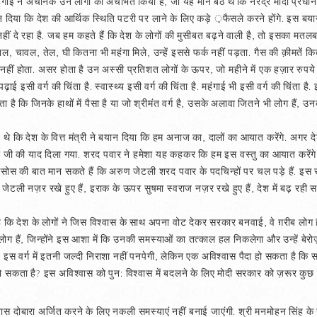
 ने अचानक उन लोगों को अचंभित किया है, जो यह माने बैठे थे कि नरेंद्र मोदी प्रधान
न दिया कि देश की आर्थिक स्थिति पटरी पर लाने के लिए कड़े ़फैसले करने होंगे. इस बयान
ीं दे रहा है. जब हम कहते हैं कि देश के लोगों की मुसीबत बढ़ने वाली है, तो इसका मतलब 
, दाल, चावल, तेल, घी कितना भी महंगा मिले, उन्हें इससे फर्क नहीं पड़ता. गैस की क़ीमतें कि
 होता. असर होता है उन अस्सी प्रतिशत लोगों के ऊपर, जो महीने में एक हज़ार रुपये 
ी पढ़ाई इसी वर्ग की चिंता है. स्वास्थ्य इसी वर्ग की चिंता है. महंगाई भी इसी वर्ग की चिंता
 है कि जिनके हाथों में पैसा है या जो श्रीमंत वर्ग है, उसके अलावा जितने भी लोग हैं, उन
 थे कि देश के वित्त मंत्री ने बयान दिया कि हम अनाज का, दालों का आयात करेंगे. अगर देश
वार जी की याद दिला गया. शरद पवार ने हमेशा यह कहकर कि हम इस वस्तु का आयात करेंगे
सोस की बात मान सकते हैं कि अरुण जेटली शरद पवार के पदचिन्हों पर चल पड़े हैं. इस
ण जेटली नज़र रखे हुए हैं, इराक के ऊपर सुषमा स्वराज नज़र रखे हुए हैं, देश में बढ़ र
 कि देश के लोगों ने जिस विश्‍वास के साथ अपना वोट देकर सरकार बनवाई, वे ग़रीब लोग हैं,
ग हैं, जिन्होंने इस आशा में कि उनकी समस्याओं का तत्काल हल निकलेगा और उन्हें बेरोज़गा
इस वर्ग में इतनी जल्दी निराशा नहीं पनपेगी, लेकिन एक अविश्‍वास पैदा हो सकता है कि
ो सकता है? इस अविश्‍वास को पुन: विश्‍वास में बदलने के लिए मोदी सरकार को ज़रूर क
‍वास दोबारा अर्जित करने के लिए नकली समस्याएं नहीं बनाई जाएंगी. श्री मनमोहन सिंह के 