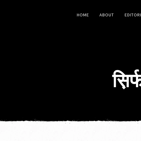
HOME
ABOUT
EDITOR
स़ि