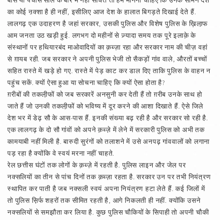
बीस या पचास साल के बारे में नहीं सोचते तो हमें मानना चाहिए कि उनके सामने देश
का कोई ऩक्शा है ही नहीं, इसीलिए आज देश के हालात बिगड़ते दिखाई देते हैं.
लालगढ़ एक उदाहरण है जहां सरकार, उसकी पुलिस और विशेष पुलिस के ख़िला़फ
आम जनता उठ खड़ी हुई. लगभग दो महीनों से ज़्यादा समय तक पूरे इलाक़े के
संस्थानों पर हथियारबंद माओवादियों का क़ब्ज़ा रहा और सरकार नाम की चीज़ वहां
से ग़ायब रही. जब सरकार ने अपनी पुलिस भेजी तो सैकड़ों गांव वाले, औरतों बच्चों
सहित रास्ते में खड़े हो गए. रास्ते में पेड़ काट कर डाल दिए ताकि पुलिस के वाहन न
पहुंच सकें. क्यों ऐसा हुआ या सोचना चाहिए कि क्यों ऐसा होता है?
ग़रीबों की तकली़फों को जब सरकारें अनसुनी कर देती हैं तो ग़रीब उनके साथ हो
जाते हैं जो उनकी तकली़फों को भविष्य में दूर करने की आशा दिखाते हैं. ऐसे जिले
देश भर में डेढ़ सौ के आस-पास हैं. इनकी संख्या बढ़ रही है और सरकार सो रही है.
एक लालगढ़ के दो सौ गांवों को अपने क़ब्ज़े में लेने में सरकारी पुलिस को अभी तक
कामयाबी नहीं मिली है. बारुदी सुरंगों को तलाशने में उसे अनपढ़ गांववालों को लगाना
पड़ रहा है क्योंकि वे स्वयं मरना नहीं चाहते.
रेल छत्तीस घंटों तक लोगों के क़ब्ज़े में रहती है. पुलिस लाइन और जेल पर
नक्सलियों का तीन से पांच दिनों तक क़ब्ज़ा रहता है. सरकार उन पर तभी नियंत्रण
स्थापित कर पाती है जब नक्सली स्वयं अपना नियंत्रण हटा लेते हैं. कई जिलों में
तो पुलिस स़िर्फ शहरों तक सीमित रहती है, आगे निकलती ही नहीं. क्योंकि उसने
नक्सलियों से समझौता कर लिया है. कुछ पुलिस चौकियों के सिपाही तो अपनी चौकी