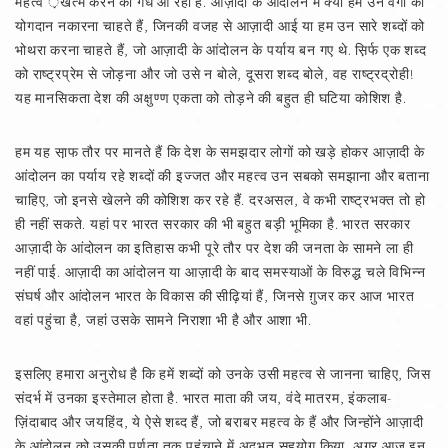
महत्व ़खत्म करने की गंध आ रही है. आज़ादी के आंदोलन में क्या हम उन वर्गों का
योगदान नकारना चाहते हैं, जिनकी वजह से आज़ादी आई या हम उन सारे शब्दों को
भोथरा करना चाहते हैं, जो आज़ादी के आंदोलन के पर्याय बन गए थे. स़िर्फ एक शब्द
को राष्ट्रप्रेम से जोड़ना और जो उसे न बोले, दूसरा शब्द बोले, वह राष्ट्रद्रोही!
यह मानसिकता देश की अक्षुण्ण एकता को तोड़ने की बहुत ही घटिया कोशिश है.
हम यह सा़फ तौर पर मानते हैं कि देश के समझदार लोगों को खड़े होकर आज़ादी के
आंदोलन का पर्याय रहे शब्दों की इज्जत और महत्व उन सबको समझाना और बताना
चाहिए, जो इनसे खेलने की कोशिश कर रहे हैं. दरअसल, वे कभी राष्ट्रभक्त तो हो
ही नहीं सकते. यहां पर भारत सरकार की भी बहुत बड़ी भूमिका है. भारत सरकार
आज़ादी के आंदोलन का इतिहास कभी पूरे तौर पर देश की जनता के सामने ला ही
नहीं पाई. आज़ादी का आंदोलन या आज़ादी के बाद समस्याओं के विरुद्ध चले विभिन्न
संघर्ष और आंदोलन भारत के विकास की सीढ़ियां हैं, जिनसे ग़ुजर कर आज भारत
वहां पहुंचा है, जहां उसके सामने निराशा भी है और आशा भी.
इसलिए हमारा अनुरोध है कि हमें शब्दों को उनके उसी महत्व से जानना चाहिए, जिस
संदर्भ में उनका इस्तेमाल होता है. भारत माता की जय, वंदे मातरम, इंकलाब-
ज़िंदाबाद और जयहिंद, ये ऐसे शब्द हैं, जो बराबर महत्व के हैं और जिन्होंने आज़ादी
के आंदोलन को उसकी पूर्णता तक पहुंचाने में अद्‌भुत सहयोग किया. अगर आज इन