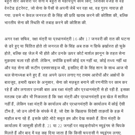
बहुत सारे अवसरों पर सेना में बहुत से महत्वपूर्ण काम किए, जिसकी वजह से वह
वेस्टेड इंटरेस्ट, जो सेना के पैसों से अपनी जेबें भर रहा था, वह गु्रप नाराज़ हो
गया. उसने न केवल जनरल वी के सिंह की छवि खराब करने की कोशिश की, बल्कि
भारतीय सेना की स्थिति भी तबाह करने की कोशिश की.
अगर रक्षा सचिव, रक्षा मंत्री या प्रधानमंत्री 16 और 17 जनवरी की रात की घटना
से डरे हुए या चिंतित होते तो जनरल वी के सिंह अब तक न स़िर्फ ब़र्खास्त हो चुके
होते, बल्कि वह जेल में भी होते और उनके ऊपर कोर्ट मार्शल क़ानून के तहत सेना
मुक़दमा चला रही होती. लेकिन, क्योंकि इसमें कोई दम नहीं था, कोई तथ्य नहीं था
और यह सेना की रूटीन एक्सरसाइज थी, इसलिए वी के सिंह शान के साथ आज भी
थल सेनाध्यक्ष बने हुए हैं. वह अपने ऊपर लगाए गए तमाम आरोपों और आक्षेपों के
बावजूद, हमारी खबर के अनुसार, सेना को मज़बूत बनाने की रणनीति पर काम कर
रहे हैं और लगातार उनकी बात अब रक्षा मंत्री और प्रधानमंत्री से हो रही है. इसका
मतलब एक और भी निकलता है कि रक्षा मंत्री और प्रधानमंत्री इस खेल में शामिल
नहीं हैं, लेकिन रक्षा मंत्री के कार्यालय और प्रधानमंत्री के कार्यालय में कोई ऐसी
टीम है, जो उन लोगों के संपर्क में है, जो देश के खिला़फ विदेशी ताक़तों के हक़ में
माहौल बना रहे हैं. इसके छोटे-मोटे सबूत हम और देख सकते हैं. वित्त मंत्री के
कार्यालय में जासूसी होती है. 21 या 22 जगहों पर माइक्रोफोन च्यूइंगम से चिपके
मिलते हैं और बाद में यह कह दिया जाता है कि किसी चपरासी ने च्यूइंगम लगाए.