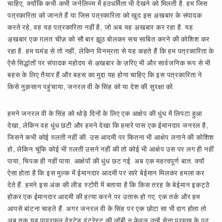
चाहिए, क्योंकि कभी-कभी जर्नलिज्म में हठधर्मिता भी देखने को मिलती है. हम जिस
पत्रकारिता को जानते हैं या जिस पत्रकारिता को खुद इस अ़खबार के संपादक
करते रहे, वह यह पत्रकारिता नहीं है, जो अब यह अ़खबार कर रहा है. यह
अ़खबार एक ग़लत चीज़ को सौ बार झूठ बोलकर सच साबित करने की कोशिश कर
रहा है. हम घमंड से तो नहीं, लेकिन विनम्रता से यह कहते हैं कि हम पत्रकारिता के
ऐसे सिद्धांतों पर संपादक महोदय से अ़खबार के ज़रिए भी और सार्वजनिक रूप से भी
बहस के लिए तैयार हैं और बहस का मुद्दा यह होना चाहिए कि इस पत्रकारिता ने
किसे नुक़सान पहुंचाया, जनरल वी के सिंह को या देश की सुरक्षा को.
हमने जनरल वी के सिंह को थोड़े दिनों के लिए एक आक्षेप की धुंध में लिपटा हुआ
देखा, लेकिन वह धुंध छटी और हमने देखा कि हमारे पास एक ईमानदार जनरल है,
जिसने कभी कोई ग़लती नहीं की. उस आदमी पर कितना भी आक्षेप लगाने की कोशिश
हो, लेकिन चूंकि कोई भी ग़लती उसने नहीं की तो कोई भी आक्षेप उस पर लग ही नहीं
पाया, चिपक ही नहीं पाया. आक्षेपों की धुंध छट गई. अब एक महत्वपूर्ण बात. क्यों
ऐसा होता है कि इस मुल्क में ईमानदार आदमी पर सारे बेईमान मिलकर हमला कर
देते हैं. हमने इस अंक की लीड स्टोरी में बताया है कि किस तरह के बेईमान इकट्ठे
होकर एक ईमानदार आदमी की हत्या करने पर उतारू हो गए. एक तर्क और हम
आपसे बांटना चाहते हैं. अगर जनरल वी के सिंह पर एक छोटा सा भी दाग होता तो
अब तक यह पावरफुल वेस्टेड इंटरेस्ट की लॉबी न केवल उन्हें सेना प्रमुख के पद