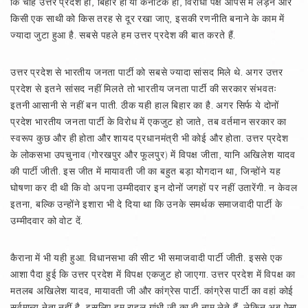
कि चाहे उत्तर प्रदेश हो, बिहार हो या कर्नाटक हो, विरोधी पक्ष आपस में लड़ने और
किसी एक साथी को किस तरह से दूर रखा जाए, इसकी रणनीति बनाने के काम में
ज्यादा जुटा हुआ है. सबसे पहले हम उत्तर प्रदेश की बात करते हैं.
उत्तर प्रदेश से भारतीय जनता पार्टी को सबसे ज्यादा सांसद मिले थे. अगर उत्तर
प्रदेश से इतने सांसद नहीं मिलते तो भारतीय जनता पार्टी की सरकार संभवतः
इतनी आसानी से नहीं बन पाती. ठीक यही हाल बिहार का है. अगर सिर्फ ये दोनों
प्रदेश भारतीय जनता पार्टी के विरोध में एकजुट हो जाते, तब वर्तमान सरकार का
स्वरूप कुछ और ही होता और शायद प्रधानमंत्री भी कोई और होता. उत्तर प्रदेश
के लोकसभा उपचुनाव (गोरखपुर और फूलपुर) में विपक्ष जीता, यानि अखिलेश यादव
की पार्टी जीती. इस जीत में मायावती जी का बहुत बड़ा योेगदान था, जिन्होंने यह
घोषणा कर दी थी कि वो अपना उम्मीदवार इन दोनों जगहों पर नहीं उतारेंगी. न केवल
इतना, बल्कि उन्होंने इशारा भी दे दिया था कि उनके समर्थक समाजवादी पार्टी के
उम्मीदवार को वोट दें.
कैराना में भी यही हुआ. विधानसभा की सीट भी समाजवादी पार्टी जीती. इससे एक
आशा पैदा हुई कि उत्तर प्रदेश में विपक्ष एकजुट हो जाएगा. उत्तर प्रदेश में विपक्ष का
मतलब अखिलेश यादव, मायावती जी और कांग्रेस पार्टी. कांग्रेस पार्टी का वहां कोई
सर्वमान्य नेता नहीं है, इसलिए हम राहुल गांधी जी का ही नाम लेते हैं. लेकिन अब ऐसा