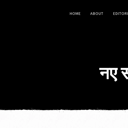
HOME
ABOUT
EDITOR
नए स