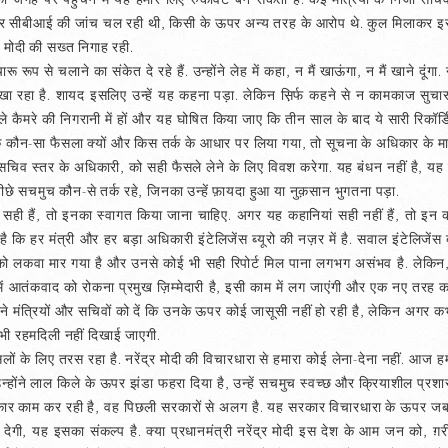
पर सीबीआई की जांच चल रही थी, किसी के ऊपर अन्य तरह के आरोप थे. कुल मिलाकर इसम
र मोदी की सख्त निगाह रही.
ूप से चलाने का संकेत दे रहे हैं. उन्होंने लेह में कहा, न मैं खाऊंगा, न मैं खाने दूंगा. 
ा रहा है. शायद इसलिए उन्हें यह कहना पड़ा. लेकिन स़िर्फ कहने से न कामकाज सुचा
 कैमरे की निगरानी में हों और यह घोषित किया जाए कि तीन साल के बाद ये सारी रिकॉर्
ि कौन-सा फैसला क्यों और किस तर्क के आधार पर लिया गया, तो सूचना के अधिकार के म
 हों या सचिव स्तर के अधिकारी, को सही फैसले लेने के लिए विवश करेगा. यह बंधन नहीं है, 
 पीछे सचमुच कौन-से तर्क रहे, जिनका उन्हें फ़ायदा हुआ या नुक़सान भुगतना पड़ा.
अगर सही हैं, तो इनका स्वागत किया जाना चाहिए. अगर यह कहानियां सही नहीं हैं, तो इन
 है कि हर मंत्री और हर बड़ा अधिकारी इंटेलिजेंस ब्यूरो की नज़र में है. सवाल इंटेलिजेंस ब्
ों को लकवा मार गया है और उनसे कोई भी सही रिपोर्ट मिल पाना लगभग असंभव है. लेकिन
ं आतंकवाद को रोकना प्रमुख ज़िम्मेदारी है, इसी काम में लग जाएंगी और एक नए तरह का भ
पने मंत्रियों और सचिवों को दें कि उनके ऊपर कोई जासूसी नहीं हो रही है, लेकिन अगर 
ी रहमदिली नहीं दिखाई जाएगी.
 के लिए तरस रहा है. नरेंद्र मोदी की विचारधारा से हमारा कोई लेना-देना नहीं. आज हम 
्होंने लाल किले के ऊपर झंडा फहरा दिया है, उन्हें सचमुच स्वच्छ और क्रियाशील प्रशा
ार काम कर रही है, वह पिछली सरकारों से अलग है. यह सरकार विचारधारा के ऊपर जब ज
गा देगी, यह इसका संकल्प है. क्या प्रधानमंत्री नरेंद्र मोदी इस देश के आम जन को, ग़र