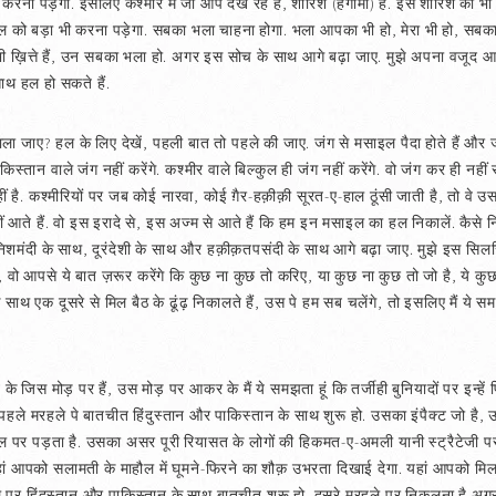
ना पड़ेगा. इसलिए कश्मीर में जो आप देख रहे हैं, शोरिश (हंगामा) है. इस शोरिश को भी
 को बड़ा भी करना पड़ेगा. सबका भला चाहना होगा. भला आपका भी हो, मेरा भी हो, सबका ह
ने भी ख़ित्ते हैं, उन सबका भला हो. अगर इस सोच के साथ आगे बढ़ा जाए. मुझे अपना वजूद 
ाथ हल हो सकते हैं.
जाए? हल के लिए देखें, पहली बात तो पहले की जाए. जंग से मसाइल पैदा होते हैं और जन्म
ाकिस्तान वाले जंग नहीं करेंगे. कश्मीर वाले बिल्कुल ही जंग नहीं करेंगे. वो जंग कर ही नहीं 
हीं है. कश्मीरियों पर जब कोई नारवा, कोई ग़ैर-हक़ीक़ी सूरत-ए-हाल ठूंसी जाती है, तो वे उस
ीं आते हैं. वो इस इरादे से, इस अज्म से आते हैं कि हम इन मसाइल का हल निकालें. कैसे निका
िशमंदी के साथ, दूरंदेशी के साथ और हक़ीक़तपसंदी के साथ आगे बढ़ा जाए. मुझे इस सिलसिल
गे, वो आपसे ये बात ज़रूर करेंगे कि कुछ ना कुछ तो करिए, या कुछ ना कुछ तो जो है, ये कु
साथ एक दूसरे से मिल बैठ के ढूंढ़ निकालते हैं, उस पे हम सब चलेंगे, तो इसलिए मैं ये सम
 के जिस मोड़ पर हैं, उस मोड़ पर आकर के मैं ये समझता हूं कि तर्जीही बुनियादों पर इन्हें प
हैं कि पहले मरहले पे बातचीत हिंदुस्तान और पाकिस्तान के साथ शुरू हो. उसका इंपैक्ट जो 
 पर पड़ता है. उसका असर पूरी रियासत के लोगों की हिकमत-ए-अमली यानी स्ट्रैटेजी प
हां आपको सलामती के माहौल में घूमने-फिरने का शौक़ उभरता दिखाई देगा. यहां आपको मि
मरहले पर हिंदुस्तान और पाकिस्तान के साथ बातचीत शुरू हो. दूसरे मरहले पर निकलना है अ