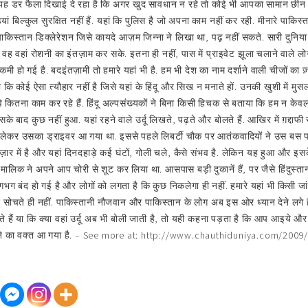
भी यह डर फैला दिखाई दे रहा है कि अगर खुद सावधान न रहे तो कोई भी आपका सामान छीन
ां बिल्कुल सुरक्षित नहीं हैं. यहां कि पुलिस है जो अपना काम नहीं कर रही. मीनारे पाकिस
ाकिस्तान डिक्लेरेशन जिसे कायदे आज़म जिन्ना ने लिखा था, पढ़ नहीं सकते. सारी दुनिया 
 वह वहां रोशनी का इंतज़ाम कर सके. इतना ही नहीं, पास में प्राइवेट झूला चलाने वाले लोग
ो गई है. बदइंतज़ामी तो हमारे यहां भी है. हम भी देश का नाम दर्शाने वाली चीजों का ज़्या
 कि कोई ऐसा त्यौहार नहीं है जिसे यहां के हिंदू और सिख न मनाते हों. उनकी खुशी में मुसलमा
ि वे कितना काम कर रहे हैं. हिंदू अल्पसंख्यकों ने बिना किसी हिचक से बताया कि हम न केवल 
बाद कुछ नहीं हुआ. यहां रहने वाले उर्दू लिखते, पढ़ते और बोलते हैं. आखिर में ग़द्दाफी स्
 को लेकर उसका ड्राइवर आ गया था. इससे पहले लिबर्टी चौक पर आतंकवादियों ने उस बस प
ज़ार में है और यहां दिनदहाड़े कई घंटों, गोली चले, कैसे संभव है. लेकिन यह हुआ और इस
मालिक ने अपने आप चोरी से शूट कर लिया था. आसपास बड़ी दुकानें हैं, पर जैसे हिंदुस्तान 
भग बंद हो गई है और लोगों को लगता है कि कुछ निकलेगा ही नहीं. हमारे यहां भी किसी जांच
ोचते ही नहीं. पाकिस्तानी नौजवान और पाकिस्तान के लोग अब इस ओर ध्यान देने लगे है
होते हैं या कि क्या वहां उर्दू अब भी बोली जाती है, तो यही कहना पड़ता है कि आप आइये औ
करने का वक्त आ गया है. – See more at: http://www.chauthiduniya.com/200