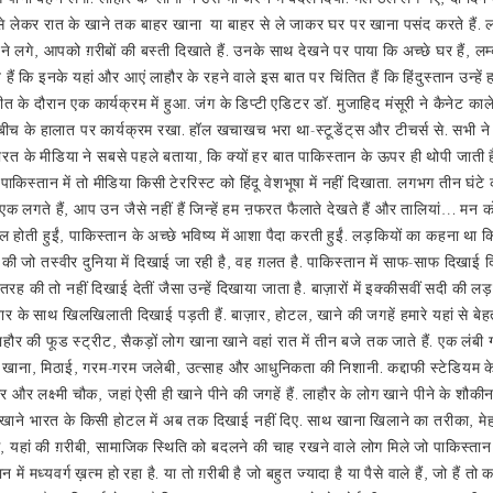
े से लेकर रात के खाने तक बाहर खाना या बाहर से ले जाकर घर पर खाना पसंद करते हैं. ल
 लगे, आपको ग़रीबों की बस्ती दिखाते हैं. उनके साथ देखने पर पाया कि अच्छे घर हैं, ल
हते हैं कि इनके यहां और आएं लाहौर के रहने वाले इस बात पर चिंतित हैं कि हिंदुस्तान उन
े दौरान एक कार्यक्रम में हुआ. जंग के डिप्टी एडिटर डॉ. मुजाहिद मंसूरी ने कैनेट कालेज 
 बीच के हालात पर कार्यक्रम रखा. हॉल खचाखच भरा था-स्टूडेंट्‌स और टीचर्स से. सभी न
 भारत के मीडिया ने सबसे पहले बताया, कि क्यों हर बात पाकिस्तान के ऊपर ही थोपी जाती है
ोते, तो पाकिस्तान में तो मीडिया किसी टेररिस्ट को हिंदू वेशभूषा में नहीं दिखाता. लगभग त
एक लगते हैं, आप उन जैसे नहीं हैं जिन्हें हम ऩफरत फैलाते देखते हैं और तालियां… मन 
 होती हुईं, पाकिस्तान के अच्छे भविष्य में आशा पैदा करती हुईं. लड़कियों का कहना था कि
ों की जो तस्वीर दुनिया में दिखाई जा रही है, वह ग़लत है. पाकिस्तान में साफ-साफ दिखाई
रह की तो नहीं दिखाई देतीं जैसा उन्हें दिखाया जाता है. बाज़ारों में इक्कीसवीं सदी की ल
ार के साथ खिलखिलाती दिखाई पड़ती हैं. बाज़ार, होटल, खाने की जगहें हमारे यहां से बेहत
लाहौर की फूड स्ट्रीट, सैकड़ों लोग खाना खाने वहां रात में तीन बजे तक जाते हैं. एक लं
 खाना, मिठाई, गरम-गरम जलेबी, उत्साह और आधुनिकता की निशानी. कद्दाफी स्टेडियम 
र और लक्ष्मी चौक, जहां ऐसी ही खाने पीने की जगहें हैं. लाहौर के लोग खाने पीने के शौकीन 
 के खाने भारत के किसी होटल में अब तक दिखाई नहीं दिए. साथ खाना खिलाने का तरीका,
 यहां की ग़रीबी, सामाजिक स्थिति को बदलने की चाह रखने वाले लोग मिले जो पाकिस्तान औ
ान में मध्यवर्ग ख़त्म हो रहा है. या तो ग़रीबी है जो बहुत ज्यादा है या पैसे वाले हैं, जो हैं त