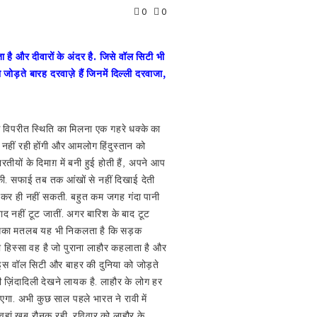
0
0
ा है और दीवारों के अंदर है. जिसे वॉल सिटी भी
जोड़ते बारह दरवाज़े हैं जिनमें दिल्ली दरवाजा,
 विपरीत स्थिति का मिलना एक गहरे धक्के का
ढ़ नहीं रही होंगी और आमलोग हिंदुस्तान को
तीयों के दिमाग़ में बनी हुई होती हैं, अपने आप
ी. सफाई तब तक आंखों से नहीं दिखाई देती
ी कर ही नहीं सकती. बहुत कम जगह गंदा पानी
ाद नहीं टूट जातीं. अगर बारिश के बाद टूट
ं. इसका मतलब यह भी निकलता है कि सड़क
सरा हिस्सा वह है जो पुराना लाहौर कहलाता है और
ार. इस वॉल सिटी और बाहर की दुनिया को जोड़ते
नकी ज़िंदादिली देखने लायक है. लाहौर के लोग हर
ाएगा. अभी कुछ साल पहले भारत ने रावी में
 वहां खूब रौनक रही. रविवार को लाहौर के