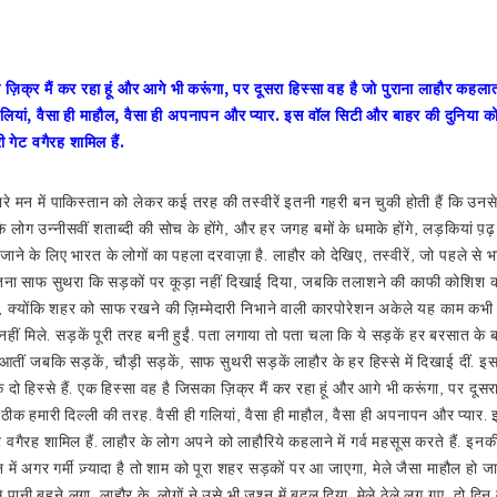
ा ज़िक्र मैं कर रहा हूं और आगे भी करूंगा, पर दूसरा हिस्सा वह है जो पुराना लाहौर कहलात
 गलियां, वैसा ही माहौल, वैसा ही अपनापन और प्यार. इस वॉल सिटी और बाहर की दुनिया को 
ी गेट वगैरह शामिल हैं.
 मन में पाकिस्तान को लेकर कई तरह की तस्वीरें इतनी गहरी बन चुकी होती हैं कि उनसे
के लोग उन्नीसवीं शताब्दी की सोच के होंगे, और हर जगह बमों के धमाके होंगे, लड़कियां प़
ाने के लिए भारत के लोगों का पहला दरवाज़ा है. लाहौर को देखिए, तस्वीरें, जो पहले से भार
इतना साफ सुथरा कि सड़कों पर कूड़ा नहीं दिखाई दिया, जबकि तलाशने की काफी कोशिश क
ो, क्योंकि शहर को साफ रखने की ज़िम्मेदारी निभाने वाली कारपोरेशन अकेले यह काम कभ
नहीं मिले. सड़कें पूरी तरह बनी हुईं. पता लगाया तो पता चला कि ये सड़कें हर बरसात के ब
तीं जबकि सड़कें, चौड़ी सड़कें, साफ सुथरी सड़कें लाहौर के हर हिस्से में दिखाई दी
े दो हिस्से हैं. एक हिस्सा वह है जिसका ज़िक्र मैं कर रहा हूं और आगे भी करूंगा, पर दू
ैं. ठीक हमारी दिल्ली की तरह. वैसी ही गलियां, वैसा ही माहौल, वैसा ही अपनापन और प्य
ेट वगैरह शामिल हैं. लाहौर के लोग अपने को लाहौरिये कहलाने में गर्व महसूस करते हैं. इ
 में अगर गर्मी ज़्यादा है तो शाम को पूरा शहर सड़कों पर आ जाएगा, मेले जैसा माहौल हो ज
 पानी बहने लगा. लाहौर के लोगों ने उसे भी जश्न में बदल दिया. मेले ठेले लग गए, दो दिन