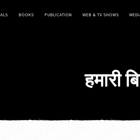
IALS
BOOKS
PUBLICATION
WEB & TV SHOWS
MEDI
हमारी ब