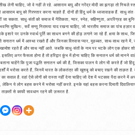
ीख लेनी चाहिए, जो वे नहीं ले रहे. आसाराम बापू और नरेंद्र मोदी का झगड़ा तो निचले स्तर 
 आसाराम बापू को गिरफ्तार करना चाहते हैं. दोनों ही हिंदू धर्म के ध्वजावाहक हैं. साधु-स
 जा सकता. साधु-संतों को समाज में नैतिकता, प्यार, स्नेह, सहिष्णुता, अपरिग्रह का बुन
े भवन्ति सुखिनः, सर्वे सन्तु निरामया याद रखना चाहिए, जो भारतीय समाज का पांच हज़ार वर
के इशारे पर उनके स्वार्थ पूर्ति का साधन बनने की होड़ लगाने जा रहे हैं. क्षमा के साथ, जिनक
 जो सनातन धर्म में आस्था रखते हैं और जिनका विश्वास प्यार, मुहब्बत, साथ-साथ रहने में, जी
ग खामोश रहते हैं और साथ नहीं आते. जबकि साधु-संतों के नाम पर भटके लोग एक होकर शो
ैं. इसलिए अगर फैसला होना है तो हरिद्वार कुंभ में होना चाहिए कि सनातन धर्म को मानने वाले सा
ताना चाहेंगे कि पूजा पद्धति सनातन धर्म की है, जिसका पालन ये लोग भी करते हैं जो हिंदू ध
ों में भरोसा करते हैं, जिनमें भारत के लोकतंत्र की खुशबू को बचाए रखने की ताक़त है. दे
 सवाल है. वहां ऐसे लोगों को रास्ता नहीं देना चाहिए जो देश में भटकाव पैदा करने में अ
लेकिन ये लोग बहस करने में भरोसा नहीं करते. इनके यहां बहस करना दिमाग़ी दिवालियापन
ी ताक़तों से काफी सावधान रहने की ज़रूरत है.