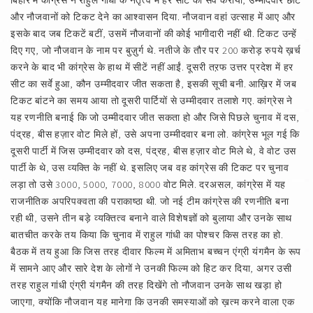
बिहार में कांग्रेस ने राहुल गांधी के नेतृत्व में हर सीट का सर्वे कराया, उम्मीदवार छांटे
और नौजवानों को टिकट देने का आश्वासन दिया. नौजवान वहां उत्साह में आए और
इसके बाद जब टिकटें बटीं, उसमें नौजवानों की कोई भागीदारी नहीं थी. टिकट उन्हें
दिए गए, जो नौजवान के नाम पर बुज़ुर्ग थे. नतीजे के तौर पर 200 करोड़ रुपये ख़र्च
करने के बाद भी कांग्रेस के हाथ में सीटें नहीं आईं. दूसरी तऱफ उत्तर प्रदेश में हर
सीट का सर्वे हुआ, कौन उम्मीदवार जीत सकता है, इसकी सूची बनी. आख़िर में जब
टिकट बांटने का समय आया तो दूसरी पार्टियों से उम्मीदवार तलाशे गए. कांग्रेस ने
यह रणनीति बनाई कि जो उम्मीदवार जीत सकता हो और जिसे पिछले चुनाव में दस,
पंद्रह, बीस हज़ार वोट मिले हों, उसे अपना उम्मीदवार बना लो. कांग्रेस भूल गई कि
दूसरी पार्टी में जिस उम्मीदवार को दस, पंद्रह, बीस हज़ार वोट मिले थे, वे वोट उस
पार्टी के थे, उस व्यक्ति के नहीं थे. इसलिए जब वह कांग्रेस की टिकट पर चुनाव
लड़ा तो उसे 3000, 5000, 7000, 8000 वोट मिले. दरअसल, कांग्रेस में यह
राजनीतिक अपरिपक्वता की पराकाष्ठा थी. जो नई टीम कांग्रेस की रणनीति बना
रही थी, उसने तीन बड़े व्यक्तित्व बनाने वाले विशेषज्ञों को बुलाया और उनके साथ
बातचीत करके तय किया कि चुनाव में राहुल गांधी का पोश्चर किस तरह का हो.
बैठक में तय हुआ कि जिस तरह दीवार फिल्म में अमिताभ बच्चन एंग्री यंगमैन के रूप
में सामने आए और सारे देश के लोगों ने उनकी फिल्म को हिट कर दिया, अगर उसी
तरह राहुल गांधी एंग्री यंगमैन की तरह दिखेंगे तो नौजवान उनके साथ खड़ा हो
जाएगा, क्योंकि नौजवान यह मानेगा कि उनकी समस्याओं को ख़त्म करने वाला एक