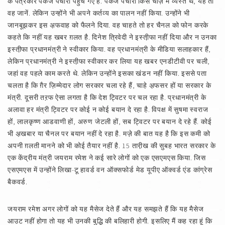
के पत्रकार पंकज पचौरी पहुंच गए हैं. पंकज पचौरी किस चीज़ में व्यस्त थे, यह तो
वह जानें. लेकिन उन्होंने भी अपने कर्तव्य का पालन नहीं किया. उन्होंने भी
जानबूझकर इस अ़फवाह को फैलने दिया. वह चाहते तो हर चैनल को फोन करके
कहते कि नहीं यह खबर ग़लत है. दिनेश त्रिवेदी ने इस्ती़फा नहीं दिया और न उनका
इस्ती़फा प्रधानमंत्री ने स्वीकार किया. वह प्रधानमंत्री के मीडिया सलाहकार हैं,
लेकिन प्रधानमंत्री ने इस्ती़फा स्वीकार कर लिया यह खबर एनडीटीवी पर चली,
जहां वह पहले काम करते थे. लेकिन उन्होंने इसका खंडन नहीं किया. इससे पता
चलता है कि ग़ैर ज़िम्मेदार लोग सरकार चला रहे हैं, चाहे अ़फसर हों या सरकार के
मंत्री. दूसरी तऱफ ऐसा लगता है कि देश ट्विटर पर चल रहा है. प्रधानमंत्री के
अलावा हर मंत्री ट्विटर पर कोई न कोई बयान दे रहा है. विपक्ष में सुषमा स्वराज
हों, लालकृष्ण आडवाणी हों, अरुण जेटली हों, सब ट्विटर पर बयान दे रहे हैं. कोई
भी अ़खबार या चैनल पर बयान नहीं दे रहा है. मज़े की बात यह है कि इस कमी को
अपनी ग़लती मानने को भी कोई तैयार नहीं है. 15 तारी़ख की सुबह भारत सरकार के
एक केंद्रीय मंत्री जयराम रमेश ने कई सारे लोगों को एक एसएमएस किया. जिस
एसएमएस में उन्होंने लिखा-टू हावर्ड वन ऑक्सफोर्ड मेड यूपीए ऑक्वर्ड एंड कांग्रेस
बैकवर्ड.
जयराम रमेश अगर लोगों को यह मैसेज देते हैं और यह समझते हैं कि यह मैसेज
आउट नहीं होगा तो यह भी उनकी बुद्धि की बलिहारी होगी. इसलिए मैं कह रहा हूं कि