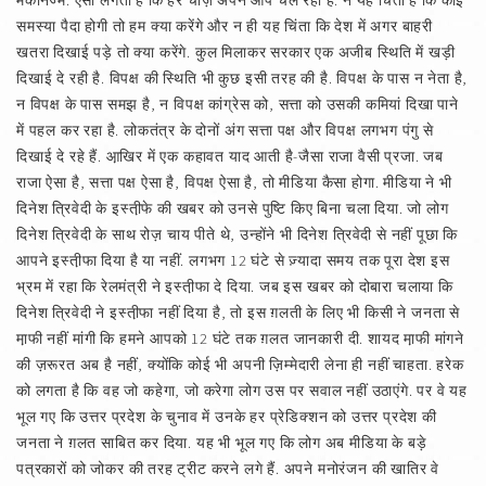
मेकेनिज्म. ऐसा लगता है कि हर चीज़ अपने आप चल रही है. न यह चिंता है कि कोई
समस्या पैदा होगी तो हम क्या करेंगे और न ही यह चिंता कि देश में अगर बाहरी
खतरा दिखाई पड़े तो क्या करेंगे. कुल मिलाकर सरकार एक अजीब स्थिति में खड़ी
दिखाई दे रही है. विपक्ष की स्थिति भी कुछ इसी तरह की है. विपक्ष के पास न नेता है,
न विपक्ष के पास समझ है, न विपक्ष कांग्रेस को, सत्ता को उसकी कमियां दिखा पाने
में पहल कर रहा है. लोकतंत्र के दोनों अंग सत्ता पक्ष और विपक्ष लगभग पंगु से
दिखाई दे रहे हैं. आ़खिर में एक कहावत याद आती है-जैसा राजा वैसी प्रजा. जब
राजा ऐसा है, सत्ता पक्ष ऐसा है, विपक्ष ऐसा है, तो मीडिया कैसा होगा. मीडिया ने भी
दिनेश त्रिवेदी के इस्ती़फे की खबर को उनसे पुष्टि किए बिना चला दिया. जो लोग
दिनेश त्रिवेदी के साथ रोज़ चाय पीते थे, उन्होंने भी दिनेश त्रिवेदी से नहीं पूछा कि
आपने इस्ती़फा दिया है या नहीं. लगभग 12 घंटे से ज़्यादा समय तक पूरा देश इस
भ्रम में रहा कि रेलमंत्री ने इस्ती़फा दे दिया. जब इस खबर को दोबारा चलाया कि
दिनेश त्रिवेदी ने इस्ती़फा नहीं दिया है, तो इस ग़लती के लिए भी किसी ने जनता से
मा़फी नहीं मांगी कि हमने आपको 12 घंटे तक ग़लत जानकारी दी. शायद मा़फी मांगने
की ज़रूरत अब है नहीं, क्योंकि कोई भी अपनी ज़िम्मेदारी लेना ही नहीं चाहता. हरेक
को लगता है कि वह जो कहेगा, जो करेगा लोग उस पर सवाल नहीं उठाएंगे. पर वे यह
भूल गए कि उत्तर प्रदेश के चुनाव में उनके हर प्रेडिक्शन को उत्तर प्रदेश की
जनता ने ग़लत साबित कर दिया. यह भी भूल गए कि लोग अब मीडिया के बड़े
पत्रकारों को जोकर की तरह ट्रीट करने लगे हैं. अपने मनोरंजन की खातिर वे