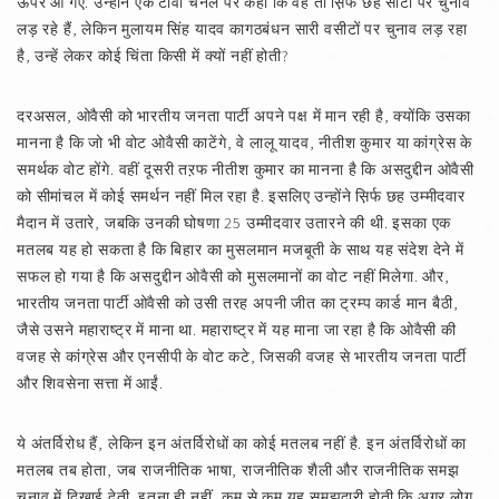
ऊपर आ गए. उन्होंने एक टीवी चैनल पर कहा कि वह तो स़िर्फ छह सीटों पर चुनाव
लड़ रहे हैं, लेकिन मुलायम सिंह यादव कागठबंधन सारी वसीटों पर चुनाव लड़ रहा
है, उन्हें लेकर कोई चिंता किसी में क्यों नहीं होती?
दरअसल, ओवैसी को भारतीय जनता पार्टी अपने पक्ष में मान रही है, क्योंकि उसका
मानना है कि जो भी वोट ओवैसी काटेंगे, वे लालू यादव, नीतीश कुमार या कांग्रेस के
समर्थक वोट होंगे. वहीं दूसरी तऱफ नीतीश कुमार का मानना है कि असदुद्दीन ओवैसी
को सीमांचल में कोई समर्थन नहीं मिल रहा है. इसलिए उन्होंने स़िर्फ छह उम्मीदवार
मैदान में उतारे, जबकि उनकी घोषणा 25 उम्मीदवार उतारने की थी. इसका एक
मतलब यह हो सकता है कि बिहार का मुसलमान मजबूती के साथ यह संदेश देने में
सफल हो गया है कि असदुद्दीन ओवैसी को मुसलमानों का वोट नहीं मिलेगा. और,
भारतीय जनता पार्टी ओवैसी को उसी तरह अपनी जीत का ट्रम्प कार्ड मान बैठी,
जैसे उसने महाराष्ट्र में माना था. महाराष्ट्र में यह माना जा रहा है कि ओवैसी की
वजह से कांग्रेस और एनसीपी के वोट कटे, जिसकी वजह से भारतीय जनता पार्टी
और शिवसेना सत्ता में आईं.
ये अंतर्विरोध हैं, लेकिन इन अंतर्विरोधों का कोई मतलब नहीं है. इन अंतर्विरोधों का
मतलब तब होता, जब राजनीतिक भाषा, राजनीतिक शैली और राजनीतिक समझ
चुनाव में दिखाई देती. इतना ही नहीं, कम से कम यह समझदारी होती कि अगर लोग