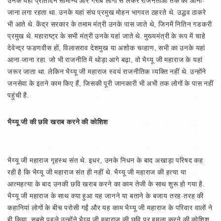
उनके यहां प्रतिदिन सामान्य और गरीब लोगों से लेकर राजनेताओं तक का आना-
जाना लगा रहता था. उनके यहां संघ प्रमुख मोहन भागवत ठहरते थे. उद्धव ठाकरे
भी आते थे. केंद्र सरकार के तमाम मंत्री उनके पास जाते थे, जिनमें नितिन गडकरी
प्रमुख थे. महाराष्ट्र के सभी मंत्री उनके यहां जाते थे. मुख्यमंत्री के रूप में चाहे
देवेन्द्र फडणवीस हों, विलासराव देशमुख या अशोक चव्हाण, सभी का उनके यहां
आना-जाना रहा. जो भी राजनीति में थोड़ा आगे बढ़ा, वो भैय्यू जी महाराज के यहां
जरूर जाता था. लेकिन भैय्यू जी महाराज स्वयं राजनीतिक व्यक्ति नहीं थे. उन्होंने
जनसेवा के इतने काम किए हैं, जिसकी पूरी जानकारी भी अभी तक लोगों के पास नहीं
पहुंची है.
भैय्यू जी की छवि खराब करने की कोशिश
भैय्यू जी महाराज गृहस्थ संत थे. इधर, उनके निधन के बाद अखाड़ा परिषद कह
रही है कि भैय्यू जी महाराज संत ही नहीं थे. भैय्यू जी महाराज की हत्या या
आत्महत्या के बाद उनकी छवि खराब करने का काम तेजी के साथ शुरू हो गया है.
भैय्यू जी महाराज के साथ क्या हुआ यह जानने या बताने के बजाय तरह-तरह की
कहानियां लोगों के बीच परोसी गईं और यह काम भैय्यू जी महाराज के परिवार वालों ने
ही किया. सबसे पहले उन्होंने भैय्यू जी महाराज की छवि पर हमला करने की कोशिश