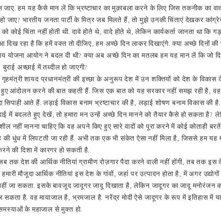
 जाए. हम यह कैसे मान लें कि भ्रष्टाचार का मुक़ाबला करने के लिए जिस तकनीक का वादा प
 जाए? भारतीय जनता पार्टी के मित्र जब मिलते हैं, तो मुझे उनकी चिंताएं देखकर कांग्
र को कोई चिंता नहीं होती थी. दावे होते थे, वादे होते थे, लेकिन कार्यकर्ता जानता था कि
ा हुआ दिख रहा है कि हमें वक्त तो दीजिए, हम अच्छे दिन लाकर दिखाएंगे. क्या अच्छे दिन
 योजना आयोग ने बदल दी थी? क्या अब अच्छे दिन का मतलब हम यह मान लें कि जो दिन चल
? बुराई अच्छाई में तब्दील हो जाएगी?
े गृहमंत्री शायद प्रधानमंत्री की इच्छा के अनुरूप देश में उन शक्तियों को देश के विकास 
 हुए आंदोलन करने की बात कहती हैं. जिस एक बात को यह सरकार नहीं समझ रही है, वह य
े ज़्यादा सिपाही आते हैं. लड़ाई विकास बनाम भ्रष्टाचार की है, लड़ाई शोषण बनाम विकास की ह
में बदलते हुए देखें, तो हमारा मन उन्हें अच्छे दिन मानने को तैयार कैसे हो सकता है
ील नहीं मानना चाहिए कि वह अपने किए हुए सारे वादों को पूरा करने में कोई कोताही बरतेंगे.
ेह की धुंध में लिपटती जा रही हैं. अभी तक एक भी संकेत ऐसा नहीं मिला है, जिससे हम य
करने की दिशा में कारगर हो सकती है.
ब तक देश की आर्थिक नीतियां ग्रामीण रोज़गार पैदा करने वाली नहीं होंगी, तब तक इस दे
ारी मौजूदा आर्थिक नीतियां इस देश के गांवों, जहां पर उत्पादन होता है, में अगर उद्योगों 
हीं जा सकता. इसके बावजूद जादूगर जादू दिखाता है, लेकिन जादूगर का जादू मनोरंजन कर
 सकता है. वह मायाजाल है, भ्रमजाल है. नरेंद्र मोदी ऐसे जादूगर के रूप में इतिहास में 
मस्याओं के महाजाल से मुक्त हो.