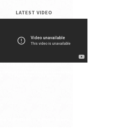
LATEST VIDEO
View Videos of Other movement
Media Coverage
Watch Facebook Live on Chauthi Duniya
Read All Articles Online
L RIGHTS RESERVED.
A Project by
DML