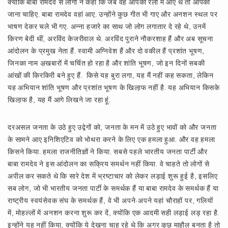
क्योंकि बाबा रामदेव से लोगों ने कहा कि जब वह आपकी रैली में आए थे तो आपको
जाना चाहिए. बाबा रामदेव वहां आए. उन्होंने कुछ गीत भी गाए और अनशन स्थल पर
भाषण देकर चले भी गए. अन्ना हजारे का साथ जो लोग लगातार दे रहे थे, उनमें
किरण बेदी थीं, अरविंद केजरीवाल थे. अरविंद पुराने नौकरशाह हैं और अब सूचना
आंदोलन के प्रमुख नेता हैं. स्वामी अग्निवेश हैं और दो वकील हैं प्रशांत भूषण,
जिनका नाम अ़खबारों में चर्चित हो रहा है और शांति भूषण, जो इन दिनों सबकी
आंखों की किरकिरी बने हुए हैं. किसे यह बुरा लगा, यह मैं नहीं कह सकता, लेकिन
यह अभियान शांति भूषण और प्रशांत भूषण के खिला़फ नहीं है. यह अभियान किसके
खिला़फ है, यह मैं आगे लिखने जा रहा हूं.
दरअसल जनता के उठे हुए उद्वेगों को, जनता के मन में उठे हुए भावों को और जनता
के सामने आए इनिशिएटिव को भोथरा करने के लिए एक हमला हुआ. और वह हमला
किसने किया. हमला राजनीतिज्ञों ने किया. सबसे पहले भारतीय जनता पार्टी और
बाबा रामदेव ने इस आंदोलन का सक्रिय समर्थन नहीं किया. वे चाहते तो लोगों से
अपील कर सकते थे कि सारे देश में भ्रष्टाचार को लेकर लड़ाई शुरू हुई है, इसलिए
सब लोग, जो भी भारतीय जनता पार्टी के समर्थक हैं या बाबा रामदेव के समर्थक हैं या
राष्ट्रीय स्वयंसेवक संघ के समर्थक हैं, वे भी अपने-अपने यहां चौराहों पर, गलियों
में, मोहल्लों में अनशन करना शुरू कर दें, क्योंकि एक आदमी सही लड़ाई लड़ रहा है.
इन्होंने यह नहीं किया, क्योंकि ये देखना चाह रहे थे कि अगर कुछ माहौल बनता है तो