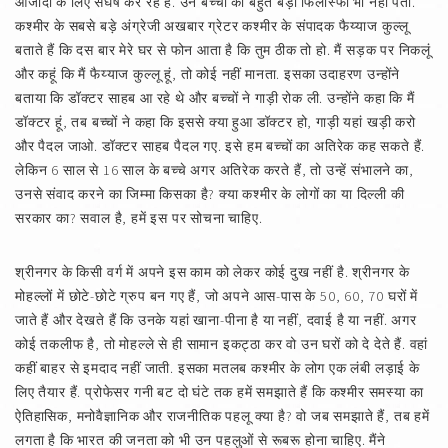
आजादी के लिए संघर्ष कर रहे हैं. उन बच्चों को बहुत बड़ी फिलॉस्फी भी नहीं पता.
कश्मीर के सबसे बड़े अंग्रेजी अखबार ग्रेटर कश्मीर के संपादक फैय्याज कुल्लू
बताते हैं कि दस बार मेरे घर से फोन आता है कि तुम ठीक तो हो. मैं सड़क पर निकलूं
और कहूं कि मैं फैय्याज कुल्लू हूं, तो कोई नहीं मानता. इसका उदाहरण उन्होंने
बताया कि डॉक्टर साहब आ रहे थे और बच्चों ने गाड़ी रोक ली. उन्होंने कहा कि मैं
डॉक्टर हूं, तब बच्चों ने कहा कि इससे क्या हुआ डॉक्टर हो, गाड़ी यहां खड़ी करो
और पैदल जाओ. डॉक्टर साहब पैदल गए. इसे हम बच्चों का अतिरेक कह सकते हैं.
लेकिन 6 साल से 16 साल के बच्चे अगर अतिरेक करते हैं, तो उन्हें संभालने का,
उनसे संवाद करने का जिम्मा किसका है? क्या कश्मीर के लोगों का या दिल्ली की
सरकार का? सवाल है, हमें इस पर सोचना चाहिए.
श्रीनगर के किसी वर्ग में अपने इस काम को लेकर कोई दुख नहीं है. श्रीनगर के
मोहल्लों में छोटे-छोटे ग्रुप बन गए हैं, जो अपने आस-पास के 50, 60, 70 घरों में
जाते हैं और देखते हैं कि उनके यहां खाना-पीना है या नहीं, दवाई है या नहीं. अगर
कोई तकलीफ है, तो मोहल्ले से ही सामान इकट्ठा कर वो उन घरों को दे देते हैं. वहां
कहीं बाहर से इमदाद नहीं जाती. इसका मतलब कश्मीर के लोग एक लंबी लड़ाई के
लिए तैयार हैं. प्रोफेसर गनी बट दो घंटे तक हमें समझाते हैं कि कश्मीर समस्या का
ऐतिहासिक, मनोवैज्ञानिक और राजनीतिक पहलू क्या है? वो जब समझाते हैं, तब हमें
लगता है कि भारत की जनता को भी उन पहलुओं से रूबरू होना चाहिए. मैंने