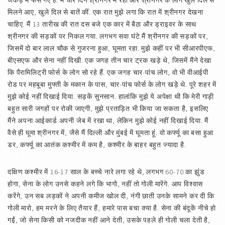
जकड़ में फंस गए हैं. मैं चार दिन श्रीनगर में रहा और श्रीनगर के लोग खुले दिल से
मिलने आए, खुले दिल से बातें कीं. एक रात मुझे लगा कि रात में श्रीनगर देखना
चाहिए. मैं 13 तारीख की रात दस बजे एक कार में बैठा और ड्राइवर के साथ
श्रीनगर की सड़कों पर निकल गया. लगभग सवा घंटे मैं श्रीनगर की सड़कों पर,
जिसमें दो बार लाल चौक से गुजरना हुआ, घूमता रहा. मुझे कहीं पर भी सीआरपीएफ,
बीएसएफ और सेना नहीं दिखी. एक जगह तीन चार ट्रक खड़े थे, जिसमें मैंने देखा
कि पैरामिलिट्री फोर्स के लोग सो रहे हैं. एक जगह चार-पांच लोग, वो भी वीआईपी
रोड पर महबूबा मुफ्ती के मकान के पास, चार-पांच फोर्स के लोग खड़े थे. पूरे शहर में
मुझे कोई नहीं दिखाई दिया. सड़कें सुनसान. हालांकि मुझे ये अपेक्षा थी कि मेरी गाड़ी
बहुत सारी जगहों पर रोकी जाएगी, मुझे प्रताड़ित भी किया जा सकता है, इसलिए
मैंने अपना आईकार्ड अपनी जेब में रखा था, लेकिन मुझे कोई नहीं दिखाई दिया. मैं
वैसे ही घूमा श्रीनगर में, जैसे मैं दिल्ली और मुंबई में घूमता हूं. वो कर्फ्यू का बसा हुआ
डर, कर्फ्यू का आतंक कश्मीर में कम है, कश्मीर के बाहर बहुत ज्यादा है.
दक्षिण कश्मीर में 16-17 साल के बच्चे नारे लगा रहे थे, लगभग 60-70 का झुंड
होगा, सेना के लोग उनसे कहने लगे कि भागो, नहीं तो गोली मारेंगे. आप विश्‍वास
करेंगे, उन सब लड़कों ने अपनी कमीज खोल दी, नंगी छाती उनके सामने कर दी कि
गोली मारो, हम मरने के लिए तैयार हैं, हमारे पास बचा क्या है. सेना की बंदूकें नीचे हो
गईं, जो सेना किसी को नजदीक नहीं आने देती, उसके पहले ही गोली चला देती है,