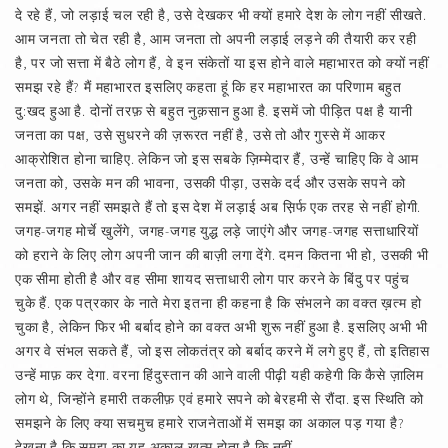
दे रहे हैं, जो लड़ाई चल रही है, उसे देखकर भी क्यों हमारे देश के लोग नहीं सीखते.
आम जनता तो चेत रही है, आम जनता तो अपनी लड़ाई लड़ने की तैयारी कर रही
है, पर जो सत्ता में बैठे लोग हैं, वे इन संकेतों या इस होने वाले महाभारत को क्यों नहीं
समझ रहे हैं? मैं महाभारत इसलिए कहता हूं कि हर महाभारत का परिणाम बहुत
दु:खद हुआ है. दोनों तरफ़ से बहुत नुक़सान हुआ है. इसमें जो पीड़ित पक्ष है यानी
जनता का पक्ष, उसे सुधरने की ज़रूरत नहीं है, उसे तो और गुस्से में आकर
आक्रोशित होना चाहिए. लेकिन जो इस सबके ज़िम्मेदार हैं, उन्हें चाहिए कि वे आम
जनता को, उसके मन की भावना, उसकी पीड़ा, उसके दर्द और उसके सपने को
समझें. अगर नहीं समझते हैं तो इस देश में लड़ाई अब स़िर्फ एक तरह से नहीं होगी.
जगह-जगह मोर्चे खुलेंगे, जगह-जगह युद्ध लड़े जाएंगे और जगह-जगह सत्ताधारियों
को हराने के लिए लोग अपनी जान की बाज़ी लगा देंगे. दमन कितना भी हो, उसकी भी
एक सीमा होती है और वह सीमा शायद सत्ताधारी लोग पार करने के बिंदु पर पहुंच
चुके हैं. एक पत्रकार के नाते मेरा इतना ही कहना है कि संभलने का वक्त ख़त्म हो
चुका है, लेकिन फिर भी बर्बाद होने का वक्त अभी शुरू नहीं हुआ है. इसलिए अभी भी
अगर वे संभल सकते हैं, जो इस लोकतंत्र को बर्बाद करने में लगे हुए हैं, तो इतिहास
उन्हें माफ़ कर देगा. वरना हिंदुस्तान की आने वाली पीढ़ी यही कहेगी कि कैसे ज़ालिम
लोग थे, जिन्होंने हमारी तकलीफ़ एवं हमारे सपने को बेरहमी से रौंदा. इस स्थिति को
समझने के लिए क्या सचमुच हमारे राजनेताओं में समझ का अकाल पड़ गया है?
देखना है कि समझ का यह अकाल ख़त्म होता है कि नहीं.