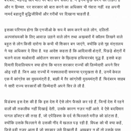
बराबरी, महंगाई और मौत पर बात कर सकते हैं. न इनमें कुछ करने की ताक़त है
और न हिम्मत. पर सरकार को बात करने का अधिकार भी गंवारा नहीं. वह अपनी
नामर्द बहादुरी बुद्धिजीवियों और ग़रीबों पर दिखाना चाहती है.
इसका परिणाम होगा कि एनजीओ के रूप में काम करने वाले लोग, दलितों-
अल्पसंख्यकों के लिए आवाज़ उठाने वाले लोग तथा अख़बारों में कॉलम लिखने वाले
बहुत से लोग किसी दारोगा के कभी भी शिकार बन जाएंगे, क्योंकि उसे गृह मंत्रालय
ने यह अधिकार दे दिया है. यह आदेश कहता है कि आदिवासी क्षेत्रों, पिछड़े क्षेत्रों में
चलने वाला माओवादी आंदोलन सरकार के ख़िला़फ हथियारबंद युद्ध है. इससे बड़ा
दिमाग़ी दिवालियापन क्या होगा कि भारत सरकार राज्यों की ज़िम्मेदारी अपने सिर
ओढ़ रही है. जिन आठ राज्यों में नक्सलवादी समस्या प्रमुखता से है, उनमें केवल
एक में कांग्रेस का मुख्यमंत्री है, बाक़ी में ग़ैर कांग्रेसी मुख्यमंत्री हैं. चिदंबरम साहब
ने सारी राज्य सरकारों की ज़िम्मेदारी अपने सिर ले ली है.
विडंबना इस देश की है कि इस देश में ऐसे लोग फैसले कर रहे हैं, जिन्हें देश में रहने
वालों की तकलीफ नहीं दिखाई देती, उसके कारण नज़र नहीं आते. वे ऐसे बददिमाग़
पागल डॉक्टर की तरह हैं, जो एपेंडिक्स के दर्द से चिल्लाते मरीज़ को डांटता है,
क्योंकि उसके चिल्लाने से उसकी नींद में खलल पड़ रही है. विपक्ष को भी क्या कहें,
जिसे वही नज़र आता है जो सरकार उसे दिखाती है. अख़बार न हों तो उसके पास