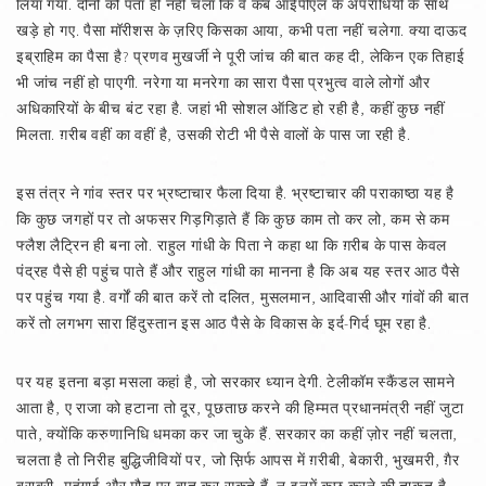
लिया गया. दोनों को पता ही नहीं चला कि वे कब आईपीएल के अपराधियों के साथ
खड़े हो गए. पैसा मॉरीशस के ज़रिए किसका आया, कभी पता नहीं चलेगा. क्या दाऊद
इब्राहिम का पैसा है? प्रणव मुखर्जी ने पूरी जांच की बात कह दी, लेकिन एक तिहाई
भी जांच नहीं हो पाएगी. नरेगा या मनरेगा का सारा पैसा प्रभुत्व वाले लोगों और
अधिकारियों के बीच बंट रहा है. जहां भी सोशल ऑडिट हो रही है, कहीं कुछ नहीं
मिलता. ग़रीब वहीं का वहीं है, उसकी रोटी भी पैसे वालों के पास जा रही है.
इस तंत्र ने गांव स्तर पर भ्रष्टाचार फैला दिया है. भ्रष्टाचार की पराकाष्ठा यह है
कि कुछ जगहों पर तो अफसर गिड़गिड़ाते हैं कि कुछ काम तो कर लो, कम से कम
फ्लैश लैट्रिन ही बना लो. राहुल गांधी के पिता ने कहा था कि ग़रीब के पास केवल
पंद्रह पैसे ही पहुंच पाते हैं और राहुल गांधी का मानना है कि अब यह स्तर आठ पैसे
पर पहुंच गया है. वर्गों की बात करें तो दलित, मुसलमान, आदिवासी और गांवों की बात
करें तो लगभग सारा हिंदुस्तान इस आठ पैसे के विकास के इर्द-गिर्द घूम रहा है.
पर यह इतना बड़ा मसला कहां है, जो सरकार ध्यान देगी. टेलीकॉम स्कैंडल सामने
आता है, ए राजा को हटाना तो दूर, पूछताछ करने की हिम्मत प्रधानमंत्री नहीं जुटा
पाते, क्योंकि करुणानिधि धमका कर जा चुके हैं. सरकार का कहीं ज़ोर नहीं चलता,
चलता है तो निरीह बुद्धिजीवियों पर, जो स़िर्फ आपस में ग़रीबी, बेकारी, भुखमरी, ग़ैर