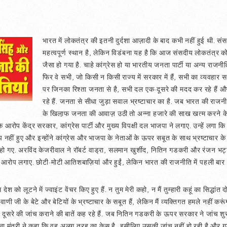
भारत में लोकतंत्र की इतनी दुर्दशा आज़ादी के बाद कभी नहीं हुई थी. सं
महत्वपूर्ण स्थान है, लेकिन विडंबना यह है कि आज संसदीय लोकतंत्र क
जैसा हो गया है. चाहे कांग्रेस हो या भारतीय जनता पार्टी या अन्य राजन
फिर वे सभी, जो किसी न किसी राज्य में सरकार में हैं, सभी का व्यवहार
पर जिनका रिश्ता जनता से है, सभी दल एक-दूसरे की मदद कर रहे हैं 
रहे हैं. जनता से सीधा जुड़ा सवाल भ्रष्टाचार का है. जब भारत की राजनी
के खिला़फ जनता की आवाज़ उठी तो अन्ना हजारे की साख खत्म करने 
े आरोप केंद्र सरकार, कांग्रेस पार्टी और मुख्य विपक्षी दल भाजपा ने लगाए. उन्हें लग
चुप नहीं हुए और इन्होंने कांग्रेस और भाजपा के नेताओं के ऊपर सबूत के साथ भ्रष्टाचार 
हो गए. अरविंद केजरीवाल ने रॉबर्ट वाड्रा, सलमान खुर्शीद, नितिन गडकरी और रंजन भट्ट
र आरोप लगाए. छोटी-मोटी आतिशबाज़ियां और हुईं, लेकिन भारत की राजनीति में पहली बार भ्र
को लूटने में ज्वाइंट वेंचर किए हुए हैं. न तुम मेरी कहो, न मैं तुम्हारी कहूं का सिद्धां
 जी के बेटे और बेटियों के भ्रष्टाचार के सबूत हैं, लेकिन मैं व्यक्तिगत हमले नहीं करूंगा.
ूसरे की जांच कराने की बातें कह रहे हैं. जब नितिन गडकरी के ऊपर सरकार ने जांच शुरू क
सूचना मंत्री ने कहा कि वह अलग तरह का केस है, इसीलिए उसकी जांच नहीं हो रही है औ