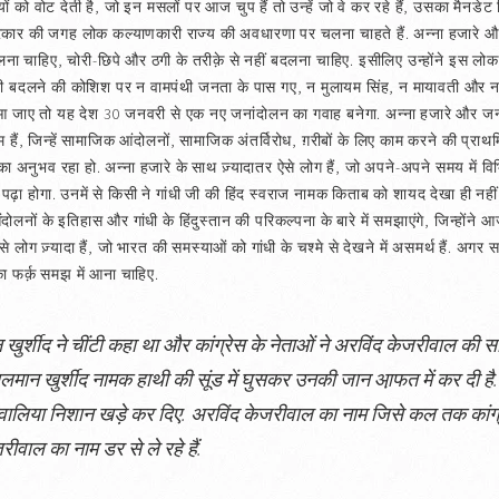
यों को वोट देती है, जो इन मसलों पर आज चुप हैं तो उन्हें जो वे कर रहे हैं, उसका मै
त सरकार की जगह लोक कल्याणकारी राज्य की अवधारणा पर चलना चाहते हैं. अन्ना हजारे और
ा चाहिए, चोरी-छिपे और ठगी के तरीक़े से नहीं बदलना चाहिए. इसीलिए उन्होंने इस ल
ी-चोरी बदलने की कोशिश पर न वामपंथी जनता के पास गए, न मुलायम सिंह, न मायावती औ
 जाए तो यह देश 30 जनवरी से एक नए जनांदोलन का गवाह बनेगा. अन्ना हजारे और 
कम हैं, जिन्हें सामाजिक आंदोलनों, सामाजिक अंतर्विरोध, ग़रीबों के लिए काम करने की प्
ा अनुभव रहा हो. अन्ना हजारे के साथ ज़्यादातर ऐसे लोग हैं, जो अपने-अपने समय में विभिन्न क्ष
ढ़ा होगा. उनमें से किसी ने गांधी जी की हिंद स्वराज नामक किताब को शायद देखा ही नहीं 
ोलनों के इतिहास और गांधी के हिंदुस्तान की परिकल्पना के बारे में समझाएंगे, जिन्हों
 ऐसे लोग ज़्यादा हैं, जो भारत की समस्याओं को गांधी के चश्मे से देखने में असमर्थ हैं. अगर
 का फर्क़ समझ में आना चाहिए.
र्शीद ने चींटी कहा था और कांग्रेस के नेताओं ने अरविंद केजरीवाल की
लमान खुर्शीद नामक हाथी की सूंड में घुसकर उनकी जान आ़फत में कर दी है.
ालिया निशान खड़े कर दिए. अरविंद केजरीवाल का नाम जिसे कल तक कांग्
वाल का नाम डर से ले रहे हैं.