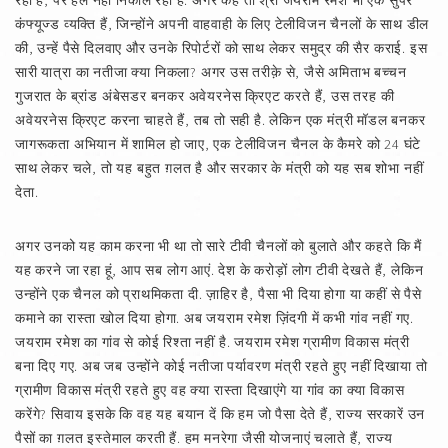
रहा है, पर हल नहीं निकाल रहा है. अगर कहें तो श्री जयराम रमेश भी एक सुपर
कंफ्यूज्ड व्यक्ति हैं, जिन्होंने अपनी वाहवाही के लिए टेलीविजन चैनलों के साथ डील
की, उन्हें पैसे दिलवाए और उनके रिपोर्टरों को साथ लेकर समुद्र की सैर कराई. इस
सारी यात्रा का नतीजा क्या निकला? अगर उस तरीक़े से, जैसे अमिताभ बच्चन
गुजरात के ब्रांड अंबेसडर बनकर अवेयरनेस क्रिएट करते हैं, उस तरह की
अवेयरनेस क्रिएट करना चाहते हैं, तब तो सही है. लेकिन एक मंत्री मॉडल बनकर
जागरूकता अभियान में शामिल हो जाए, एक टेलीविजन चैनल के कैमरे को 24 घंटे
साथ लेकर चले, तो यह बहुत ग़लत है और सरकार के मंत्री को यह सब शोभा नहीं
देता.
अगर उनको यह काम करना भी था तो सारे टीवी चैनलों को बुलाते और कहते कि मैं
यह करने जा रहा हूं, आप सब लोग आएं. देश के करोड़ों लोग टीवी देखते हैं, लेकिन
उन्होंने एक चैनल को प्राथमिकता दी. ज़ाहिर है, पैसा भी दिया होगा या कहीं से पैसे
कमाने का रास्ता खोल दिया होगा. अब जयराम रमेश ज़िंदगी में कभी गांव नहीं गए.
जयराम रमेश का गांव से कोई रिश्ता नहीं है. जयराम रमेश ग्रामीण विकास मंत्री
बना दिए गए. अब जब उन्होंने कोई नतीजा पर्यावरण मंत्री रहते हुए नहीं दिखाया तो
ग्रामीण विकास मंत्री रहते हुए वह क्या रास्ता दिखाएंगे या गांव का क्या विकास
करेंगे? सिवाय इसके कि वह यह बयान दें कि हम जो पैसा देते हैं, राज्य सरकारें उन
पैसों का ग़लत इस्तेमाल करती हैं. हम मनरेगा जैसी योजनाएं चलाते हैं, राज्य