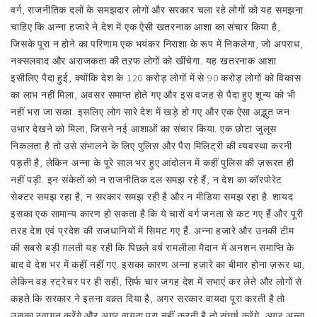
वर्ग, राजनीतिक दलों के समझदार लोगों और सरकार चला रहे लोगों को यह समझना
चाहिए कि अन्ना हजारे ने देश में एक ऐसी खतरनाक आशा का संचार किया है,
जिसके पूरा न होने का परिणाम एक भयंकर निराशा के रूप में निकलेगा, जो अपराध,
नक्सलवाद और अराजकता की तऱफ लोगों को खींचेगा. यह खतरनाक आशा
इसीलिए पैदा हुई, क्योंकि देश के 120 करोड़ लोगों में से 90 करोड़ लोगों को विकास
का लाभ नहीं मिला, अवसर समाप्त होते गए और इस वजह से पैदा हुए शून्य को भी
नहीं भरा जा सका. इसलिए लोग सारे देश में खड़े हो गए और एक ऐसा अद्भुत जन
उभार देखने को मिला, जिसने नई आशाओं का संचार किया. एक छोटा जुलूस
निकलता है तो उसे संभालने के लिए पुलिस और पैरा मिलिट्री की व्यवस्था करनी
पड़ती है, लेकिन अन्ना के पूरे साल भर हुए आंदोलन में कहीं पुलिस की ज़रूरत ही
नहीं पड़ी. इन संकेतों को न राजनीतिक दल समझ रहे हैं, न देश का कॉरपोरेट
सेक्टर समझ रहा है, न सरकार समझ रही है और न मीडिया समझ रहा है. शायद
इसका एक सामान्य कारण हो सकता है कि ये चारों वर्ग जनता से कट गए हैं और पूरी
तरह देश एवं प्रदेश की राजधानियों में सिमट गए हैं. अन्ना हजारे और उनकी टीम
की सबसे बड़ी ग़लती यह रही कि पिछले वर्ष रामलीला मैदान में अनशन समाप्ति के
बाद वे देश भर में कहीं नहीं गए. इसका कारण अन्ना हजारे का बीमार होना ज़रूर था,
लेकिन वह स्ट्रेचर पर ही सही, स़िर्फ चार जगह देश में सभाएं कर लेते और लोगों से
कहते कि सरकार ने इतना वक़्त दिया है, अगर सरकार वायदा पूरा करती है तो
उसका स्वागत करेंगे और अगर वायदा पूरा नहीं करती है तो संघर्ष करेंगे. अगर अन्ना