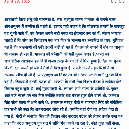
April 29, 2015
0
0
आडवाणी बेहद अनुभवी राजनेता हैं. संघ प्रमुख मोहन भागवत भी उनसे उम्र
औरअनुभव में उन्नीस ही पड़ते हैं. शायद यही
वजह है कि चौतरफा हमलों के बावजूद
वह चुप्पी साधे हैं. वह केवल अपने सही व़क्त का इंतज़ार कर रहे हैं.
मोहन भागवत
चाहते हैं कि संघ का नियंत्रण एक बार फिर से भाजपा पर स्थापित हो जाए. मुश्किल
यह है कि आडवाणी की छवि इतनी बड़ी हो गई है कि उनको साधने में संघ का चाबुक
भी नाकाम हो रहा है. भागवत की परेशानी की यही मुख्य वजह है.
भारत का
राजनीतिक आसमान इन दिनों अलग तरह के बादलों से घिरा हुआ है. देश का मुख्य
विपक्षी दल अपने ही अंतर्विरोधों से घिरा हुआ है. उसके अपने महारथियों ने तो
तलवार खींच ही ली है, आरएसएस का नियंत्रण भी भाजपा पर से मानो छूटता दिख
रहा है.
शिमला में हल्की ठंडक थी. भाजपा के सभी नेता चिंतन बैठक में शामिल होने
शिमला पहुंच चुके थे. कई मुख्यमंत्री थे. लगभग सभी राज्य के अतिथि थे. सुबह
आठ बजे नाश्ते पर सब मिले क्योंकि उसके बाद बैठक शुरू होने वाली थी. जसवंत
सिंह सीधे बैठक में आने वाले थे. अचानक नरेंद्र मोदी ने राजनाथ सिंह को संबोधित
कर सभी को कहा कि अहमदाबाद लौट रहे हैं, क्योंकि वहां दंगों का अंदेशा पैदा हो
गया है. मोदी ने जसवंत सिंह की किताब और सरदार पटेल को लेकर उनके रुख़ पर
कहा कि पटेल समुदाय गुजरात में शांति भंग करने जा रहा है. कोई कुछ नहीं बोला.